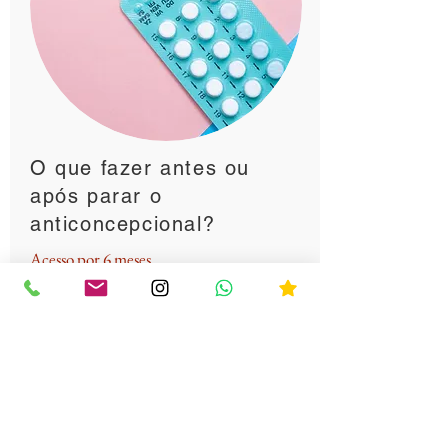
O que fazer antes ou
após parar o
anticoncepcional?
Acesso por 6 meses
Aula + material de apoio .
R$ 49,90.
Acesso imediato a
introdução
da aula.
Anticoncepcional
Hemorroida