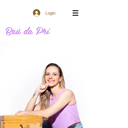
Login
Baú da Pri