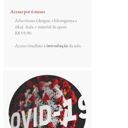
Acesso por 6 meses
Arboviroses (dengue, chikungunya e
zika)
. Aula + material de apoio
R$ 59,90.
Acesso imediato a
introdução
da aula.