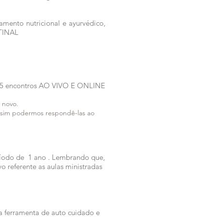
amento nutricional e ayurvédico,
STINAL
 5 encontros AO VIVO E ONLINE
 novo.
 assim podermos respondê-las ao
ríodo de 1 ano . Lembrando que,
vo referente as aulas ministradas
ma ferramenta de auto cuidado e