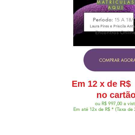
MATRÍCULAS
AQUI
Período:
15 A 18/
Laura Pires e Priscila Ant
Encontros Onlin
COMPRAR AGOR
Em 12 x de R$ 
no cartã
ou R$ 997,00 a vis
Em até 12x de R$ * (Taxa de 