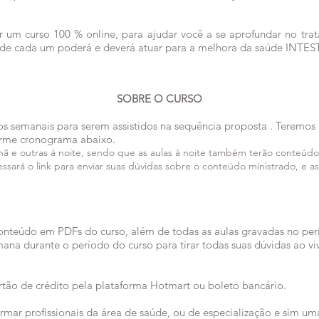
r um curso 100 % online, para ajudar você a se aprofundar no trat
nde cada um poderá e deverá atuar para a melhora da saúde INTE
SOBRE O CURSO
os
semanais para serem
assistidos na sequência proposta
. Teremos
orme cronograma abaixo.
ã e outras à noite, sendo que as aulas à noite também terão conteúdo
cessará o link para enviar suas dúvidas sobre o conteúdo ministrado, e
conteúdo em PDFs do curso, além de todas as aulas gravadas no pe
semana durante o período do curso para tirar todas suas dúvidas ao vi
tão de crédito pela plataforma Hotmart ou boleto bancário.
rmar profissionais da área de saúde, ou de especialização e sim u