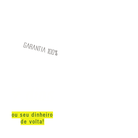
garantia 100%
7 dias
ou seu dinheiro
de volta!