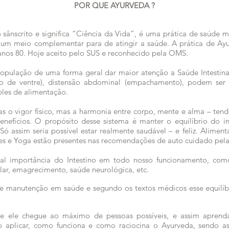
POR QUE AYURVEDA ?
ânscrito e significa “Ciência da Vida”, é uma prática de saúde mi
 um meio complementar para de atingir a saúde
. A prática de Ayu
anos 80. Hoje aceito pelo SUS e reconhecido pela OMS.
opulação de uma forma geral dar maior atenção a Saúde Intestina
ão de ventre), distensão abdominal (empachamento), podem ser 
ples de alimentação.
 o vigor físico, mas a harmonia entre corpo, mente e alma – tendo 
benefícios. O propósito desse sistema é manter o equilíbrio do
Só assim seria possível estar realmente saudável – e feliz. Aliment
ões e Yoga estão presentes nas recomendações de auto cuidado pel
al importância do Intestino em todo nosso funcionamento, como
lar,
emagrecimento, saúde neurológica, etc.
de manutenção em saúde e segundo os textos
médicos
esse
equilí
que ele chegue ao máximo de pessoas possíveis, e assim apren
 aplicar, como funciona e como raciocina o Ayurveda, sendo 