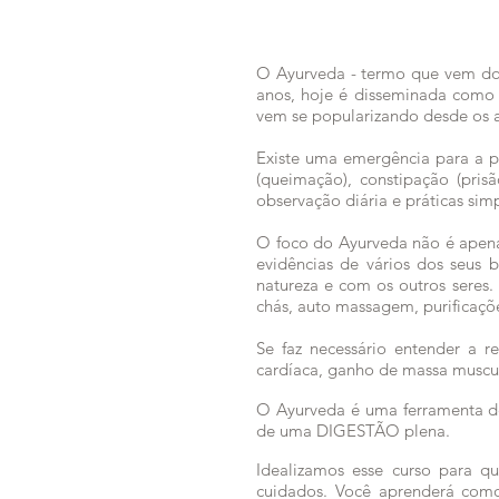
O Ayurveda - termo que vem do s
anos, hoje é disseminada como
vem se popularizando desde os 
Existe uma
emergência para a p
(queimação), constipação (pris
observação diária e práticas sim
O foco do Ayurveda não é apenas
evidências de vários dos seus 
natureza e com os outros seres. 
chás, auto massagem, purificaç
Se faz
necessário
entender a re
cardíaca, ganho de massa muscu
O Ayurveda é uma
ferramenta 
de uma DIGESTÃO plena.
Idealizamos esse curso para 
cuidados. Você aprenderá como